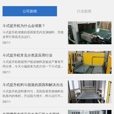
公司新闻
行业新闻
斗式提升机为什么会堵塞？
斗式提升机堵塞的原因尾壳内充满物料，导致
皮带打滑或无法运行。
08/11
斗式提升机常见分类及应用行业
斗式提升机根据用户输送物料及输送产量有不
同分类，今天小编就来为您介绍一下斗式提升
机的常见分类及应用。
08/11
斗式提升机料斗脱落的原因和解决办法
斗式提升机进料要均匀，否则容易导致物料在
机座内的堆积，升运阻力增大，料斗运行不
畅，终造成料斗脱落。
08/11