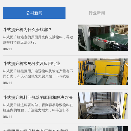
公司新闻
行业新闻
斗式提升机为什么会堵塞？
斗式提升机堵塞的原因尾壳内充满物料，导致
皮带打滑或无法运行。
08/11
斗式提升机常见分类及应用行业
斗式提升机根据用户输送物料及输送产量有不
同分类，今天小编就来为您介绍一下斗式提升
机的常见分类及应用。
08/11
斗式提升机料斗脱落的原因和解决办法
斗式提升机进料要均匀，否则容易导致物料在
机座内的堆积，升运阻力增大，料斗运行不
畅，终造成料斗脱落。
08/11