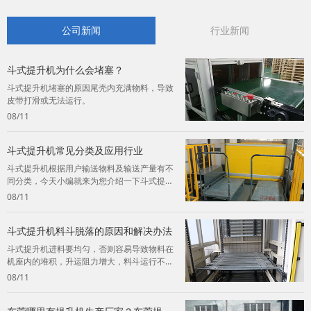
公司新闻
行业新闻
斗式提升机为什么会堵塞？
斗式提升机堵塞的原因尾壳内充满物料，导致
皮带打滑或无法运行。
08/11
斗式提升机常见分类及应用行业
斗式提升机根据用户输送物料及输送产量有不
同分类，今天小编就来为您介绍一下斗式提升
机的常见分类及应用。
08/11
斗式提升机料斗脱落的原因和解决办法
斗式提升机进料要均匀，否则容易导致物料在
机座内的堆积，升运阻力增大，料斗运行不
畅，终造成料斗脱落。
08/11