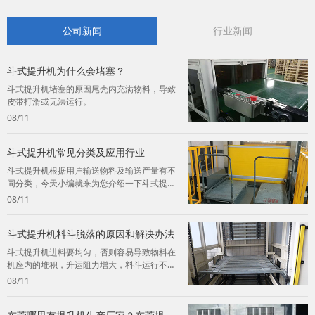
公司新闻
行业新闻
斗式提升机为什么会堵塞？
斗式提升机堵塞的原因尾壳内充满物料，导致
皮带打滑或无法运行。
08/11
斗式提升机常见分类及应用行业
斗式提升机根据用户输送物料及输送产量有不
同分类，今天小编就来为您介绍一下斗式提升
机的常见分类及应用。
08/11
斗式提升机料斗脱落的原因和解决办法
斗式提升机进料要均匀，否则容易导致物料在
机座内的堆积，升运阻力增大，料斗运行不
畅，终造成料斗脱落。
08/11