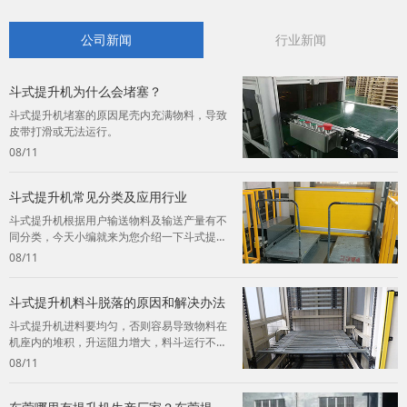
公司新闻
行业新闻
斗式提升机为什么会堵塞？
斗式提升机堵塞的原因尾壳内充满物料，导致
皮带打滑或无法运行。
08/11
斗式提升机常见分类及应用行业
斗式提升机根据用户输送物料及输送产量有不
同分类，今天小编就来为您介绍一下斗式提升
机的常见分类及应用。
08/11
斗式提升机料斗脱落的原因和解决办法
斗式提升机进料要均匀，否则容易导致物料在
机座内的堆积，升运阻力增大，料斗运行不
畅，终造成料斗脱落。
08/11